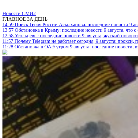
Новости СМИ2
ГЛАВНОЕ ЗА ДЕНЬ
14:59
Поиск Героя России Асылханова: последние новости 9 а
13:57
Обстановка в Крыму: последние новости 9 августа, что с
12:58
Усольцевы: последние новости 9 августа, жуткий поворот,
11:57
Почему Telegram не работает сегодня, 9 августа: прокси, 
11:28
Обстановка в ОАЭ утром 9 августа: последние новости, 