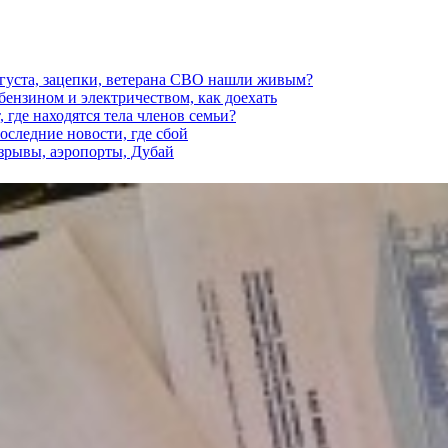
вгуста, зацепки, ветерана СВО нашли живым?
 бензином и электричеством, как доехать
 где находятся тела членов семьи?
последние новости, где сбой
взрывы, аэропорты, Дубай