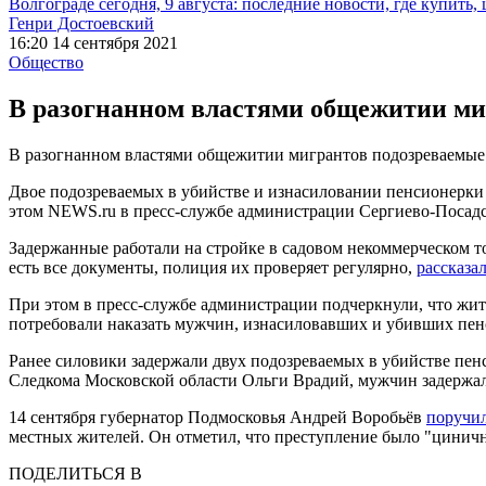
Волгограде сегодня, 9 августа: последние новости, где купить,
Генри Достоевский
16:20 14 сентября 2021
Общество
В разогнанном властями общежитии миг
В разогнанном властями общежитии мигрантов подозреваемые 
Двое подозреваемых в убийстве и изнасиловании пенсионерки
этом NEWS.ru в пресс-службе администрации Сергиево-Посадск
Задержанные работали на стройке в садовом некоммерческом т
есть все документы, полиция их проверяет регулярно,
рассказа
При этом в пресс-службе администрации подчеркнули, что жит
потребовали наказать мужчин, изнасиловавших и убивших пенс
Ранее силовики задержали двух подозреваемых в убийстве пенс
Следкома Московской области Ольги Врадий, мужчин задержал
14 сентября губернатор Подмосковья Андрей Воробьёв
поручи
местных жителей. Он отметил, что преступление было "циничн
ПОДЕЛИТЬСЯ В