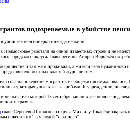
 цены
рантов подозреваемые в убийстве пенс
в убийстве пенсионерки никогда не жили
 в Подмосковье работали на одной из местных строек и не име
ого городского округа. Глава региона Андрей Воробьёв потребо
овариществе и там же и проживали, а жители села Бужаниново п
л
представитель местных властей журналистам.
ели села на поведение мигрантов из общежития не жаловались. 
ионерку, которая ушла в лес за грибами. К учреждению, по све
ионерки, тело которой 13 сентября нашли в лесополосе недалек
и почти сразу же.
л
главе Сергиево-Посадского округа Михаилу Токарёву закрыть 
ым и жестоким", а у людей "накипело".