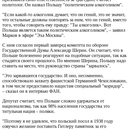
политолог. Он назвал Польшу "политическим алкоголиком".
"Если какой-то алкоголик думает, что он гений, это не значит,
что остальные должны повторять за ним, что он гений, вместо
того, чтобы говорить ему правду: "Ты алкоголик». Вот
Польша является таким политическим алкоголиком", – заявил
Марков в эфире "Эха Москвы".
С ним согласен первый зампред комитета по обороне
Государственной Думы Александр Шерин. Он считает, что в
Польше болезненно реагируют на подобные ситуации, так как
стыдятся своего прошлого. По мнению Шерина, Польшу надо
ставить на место, что руководство страны "зарвалось".
"Это зарвавшееся государство. И оно, несомненно,
способствовало захвату фашистской Германией Чехословакии,
в том числе предоставило нацистам специальный "коридор",
– сказал он в интервью ФАН.
Депутат считает, что Польше сложно удержаться от
национализма, так как 98% населения государства это
титульная нация – поляки.
"Поэтому я не удивлен, что польский посол в 1938 году
озвучил желание поставить Гитлеру памятник за его