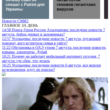
спешат с Patriot для
геномов гигантских
Украины
вирусов
Новости СМИ2
ГЛАВНОЕ ЗА ДЕНЬ
14:58
Поиск Героя России Асылханова: последние новости 7
августа, бойца держат в заложниках?
12:57
Усольцевы: последние новости 7 августа, пугающий
поворот, кого встретила семья в тайге?
11:22
Обстановка в ОАЭ утром 7 августа: последние новости,
взрывы, аэропорты, Дубай
10:21
Почему не работает мобильный интернет сегодня, 7
августа: где сбои, что делать
16:25
Усольцевы: последние новости 6 августа, все версии
исчезновения, идут ли поиски?