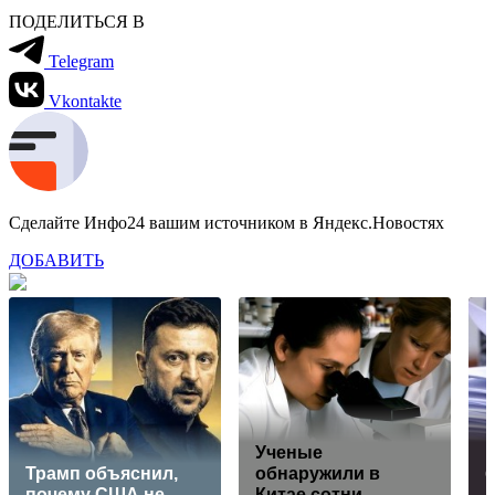
ПОДЕЛИТЬСЯ В
Telegram
Vkontakte
Сделайте Инфо24 вашим источником в Яндекс.Новостях
ДОБАВИТЬ
Ученые
Р
Трамп объяснил,
обнаружили в
почему США не
Китае сотни