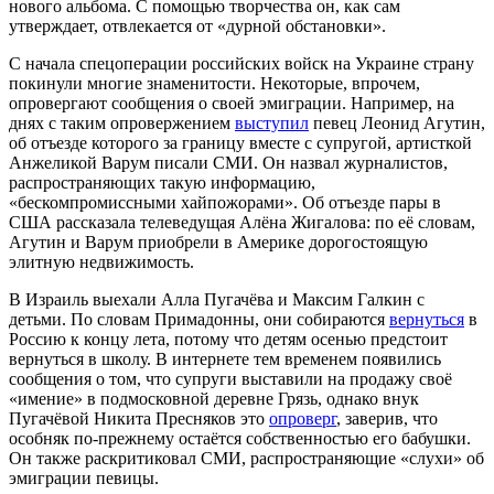
нового альбома. С помощью творчества он, как сам
утверждает, отвлекается от «дурной обстановки».
С начала спецоперации российских войск на Украине страну
покинули многие знаменитости. Некоторые, впрочем,
опровергают сообщения о своей эмиграции. Например, на
днях с таким опровержением
выступил
певец Леонид Агутин,
об отъезде которого за границу вместе с супругой, артисткой
Анжеликой Варум писали СМИ. Он назвал журналистов,
распространяющих такую информацию,
«бескомпромиссными хайпожорами». Об отъезде пары в
США рассказала телеведущая Алёна Жигалова: по её словам,
Агутин и Варум приобрели в Америке дорогостоящую
элитную недвижимость.
В Израиль выехали Алла Пугачёва и Максим Галкин с
детьми. По словам Примадонны, они собираются
вернуться
в
Россию к концу лета, потому что детям осенью предстоит
вернуться в школу. В интернете тем временем появились
сообщения о том, что супруги выставили на продажу своё
«имение» в подмосковной деревне Грязь, однако внук
Пугачёвой Никита Пресняков это
опроверг
, заверив, что
особняк по-прежнему остаётся собственностью его бабушки.
Он также раскритиковал СМИ, распространяющие «слухи» об
эмиграции певицы.