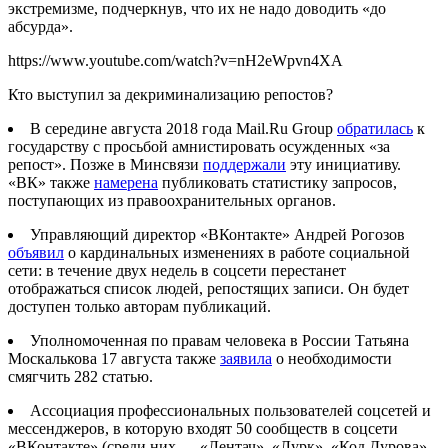
экстремизме, подчеркнув, что их не надо доводить «до
абсурда».
https://www.youtube.com/watch?v=nH2eWpvn4XA
Кто выступил за декриминализацию репостов?
В середине августа 2018 года Mail.Ru Group
обратилась
к
государству с просьбой амнистировать осужденных «за
репост». Позже в Минсвязи
поддержали
эту инициативу.
«ВК» также
намерена
публиковать статистику запросов,
поступающих из правоохранительных органов.
Управляющий директор «ВКонтакте» Андрей Рогозов
объявил
о кардинальных изменениях в работе социальной
сети: в течение двух недель в соцсети перестанет
отображаться список людей, репостящих записи. Он будет
доступен только авторам публикаций.
Уполномоченная по правам человека в России Татьяна
Москалькова 17 августа также
заявила
о необходимости
смягчить 282 статью.
Ассоциация профессиональных пользователей соцсетей и
мессенджеров, в которую входят 50 сообществ в соцсети
«ВКонтакте» (среди них — «Лентач», «Лурк», «Код Дурова»,