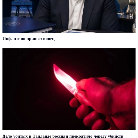
Инфантино пришел конец
Дело убитых в Таиланде россиян прекратило череду убийств