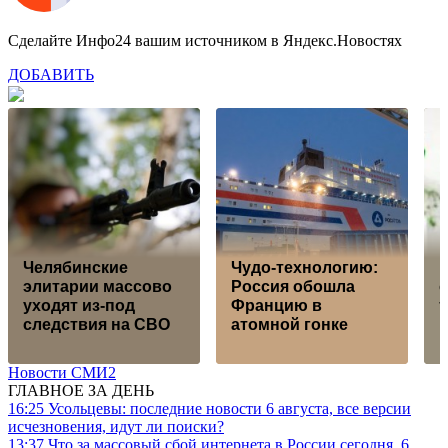
Сделайте Инфо24 вашим источником в Яндекс.Новостях
ДОБАВИТЬ
Челябинские
Чудо-технологию:
элитарии массово
Россия обошла
уходят из-под
Францию в
следствия на СВО
атомной гонке
Новости СМИ2
ГЛАВНОЕ ЗА ДЕНЬ
16:25
Усольцевы: последние новости 6 августа, все версии
исчезновения, идут ли поиски?
13:37
Что за массовый сбой интернета в России сегодня, 6