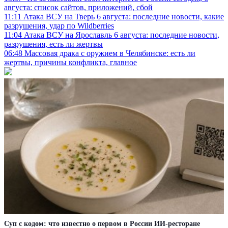
августа: список сайтов, приложений, сбой
11:11
Атака ВСУ на Тверь 6 августа: последние новости, какие
разрушения, удар по Wildberries
11:04
Атака ВСУ на Ярославль 6 августа: последние новости,
разрушения, есть ли жертвы
06:48
Массовая драка с оружием в Челябинске: есть ли
жертвы, причины конфликта, главное
Суп с кодом: что известно о первом в России ИИ-ресторане