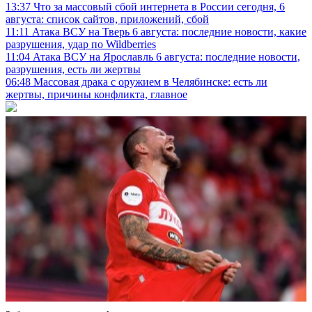
13:37
Что за массовый сбой интернета в России сегодня, 6
августа: список сайтов, приложений, сбой
11:11
Атака ВСУ на Тверь 6 августа: последние новости, какие
разрушения, удар по Wildberries
11:04
Атака ВСУ на Ярославль 6 августа: последние новости,
разрушения, есть ли жертвы
06:48
Массовая драка с оружием в Челябинске: есть ли
жертвы, причины конфликта, главное