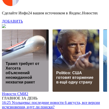
Сделайте Инфо24 вашим источником в Яндекс.Новостях
ДОБАВИТЬ
Трамп требует от
Хегсета
объяснений
Politico: США
неожиданной
готовят вторжение
ц
нехватки ракет
в ещё одну страну
Новости СМИ2
ГЛАВНОЕ ЗА ДЕНЬ
16:25
Усольцевы: последние новости 6 августа, все версии
исчезновения, идут ли поиски?