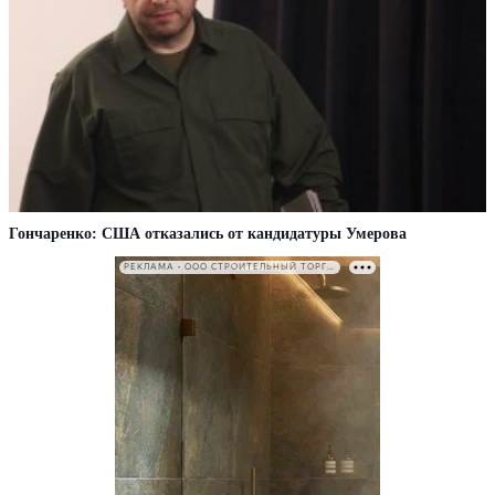
Гончаренко: США отказались от кандидатуры Умерова
РЕКЛАМА • ООО СТРОИТЕЛЬНЫЙ ТОРГОВЫЙ ДОМ «ПЕТРОВИЧ». ИНН: 7802348846