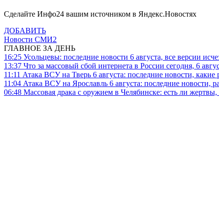
Сделайте Инфо24 вашим источником в Яндекс.Новостях
ДОБАВИТЬ
Новости СМИ2
ГЛАВНОЕ ЗА ДЕНЬ
16:25
Усольцевы: последние новости 6 августа, все версии исч
13:37
Что за массовый сбой интернета в России сегодня, 6 авгу
11:11
Атака ВСУ на Тверь 6 августа: последние новости, какие р
11:04
Атака ВСУ на Ярославль 6 августа: последние новости, р
06:48
Массовая драка с оружием в Челябинске: есть ли жертвы