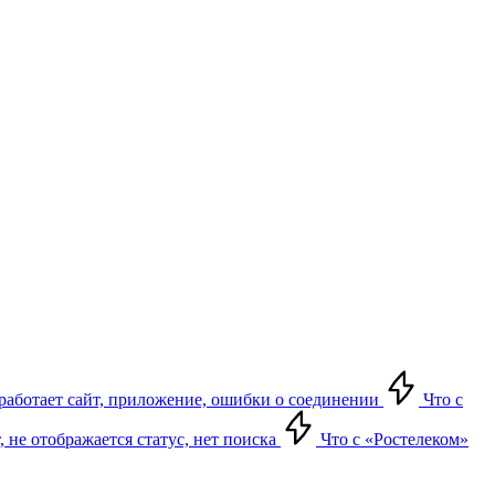
е работает сайт, приложение, ошибки о соединении
Что с
т, не отображается статус, нет поиска
Что с «Ростелеком»