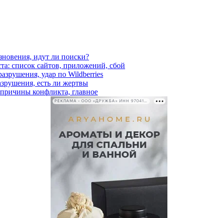
езновения, идут ли поиски?
ста: список сайтов, приложений, сбой
азрушения, удар по Wildberries
азрушения, есть ли жертвы
, причины конфликта, главное
РЕКЛАМА • ООО «ДРУЖБА» ИНН 9704146411