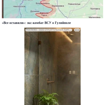
«Все оставили»: экс-комбат ВСУ о Гуляйполе
РЕКЛАМА • ООО СТРОИТЕЛЬНЫЙ ТОРГОВЫЙ ДОМ «ПЕТРОВИЧ». ИНН: 7802348846