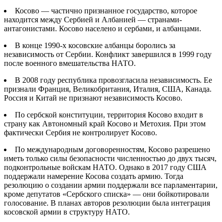
Косово — частично признанное государство, которое
находится между Сербией и Албанией — странами-
антагонистами. Косово населено и сербами, и албанцами.
В конце 1990-х косовские албанцы боролись за
независимость от Сербии. Конфликт завершился в 1999 году
после военного вмешательства НАТО.
В 2008 году республика провозгласила независимость. Ее
признали Франция, Великобритания, Италия, США, Канада.
Россия и Китай не признают независимость Косово.
По сербской конституции, территория Косово входит в
страну как Автономный край Косово и Метохия. При этом
фактически Сербия не контролирует Косово.
По международным договоренностям, Косово разрешено
иметь только силы безопасности численностью до двух тысяч,
подконтрольные войскам НАТО. Однако в 2017 году США
поддержали намерение Косова создать армию. Тогда
резолюцию о создании армии поддержали все парламентарии,
кроме депутатов «Сербского списка» — они бойкотировали
голосование. В планах авторов резолюции была интеграция
косовской армии в структуру НАТО.