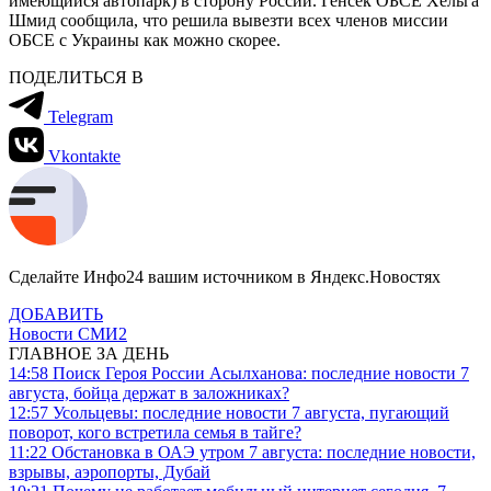
имеющийся автопарк) в сторону России. Генсек ОБСЕ Хельга
Шмид сообщила, что решила вывезти всех членов миссии
ОБСЕ с Украины как можно скорее.
ПОДЕЛИТЬСЯ В
Telegram
Vkontakte
Сделайте Инфо24 вашим источником в Яндекс.Новостях
ДОБАВИТЬ
Новости СМИ2
ГЛАВНОЕ ЗА ДЕНЬ
14:58
Поиск Героя России Асылханова: последние новости 7
августа, бойца держат в заложниках?
12:57
Усольцевы: последние новости 7 августа, пугающий
поворот, кого встретила семья в тайге?
11:22
Обстановка в ОАЭ утром 7 августа: последние новости,
взрывы, аэропорты, Дубай