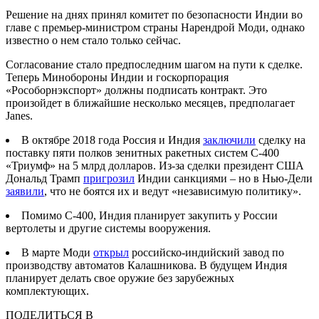
Решение на днях принял комитет по безопасности Индии во
главе с премьер-министром страны Нарендрой Моди, однако
известно о нем стало только сейчас.
Согласование стало предпоследним шагом на пути к сделке.
Теперь Минобороны Индии и госкорпорация
«Рособорнэкспорт» должны подписать контракт. Это
произойдет в ближайшие несколько месяцев, предполагает
Janes.
В октябре 2018 года Россия и Индия
заключили
сделку на
поставку пяти полков зенитных ракетных систем С-400
«Триумф» на 5 млрд долларов. Из-за сделки президент США
Дональд Трамп
пригрозил
Индии санкциями – но в Нью-Дели
заявили
, что не боятся их и ведут «независимую политику».
Помимо С-400, Индия планирует закупить у России
вертолеты и другие системы вооружения.
В марте Моди
открыл
российско-индийский завод по
производству автоматов Калашникова. В будущем Индия
планирует делать свое оружие без зарубежных
комплектующих.
ПОДЕЛИТЬСЯ В