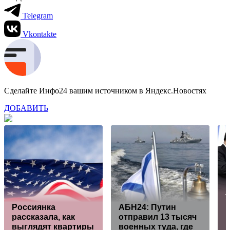
Telegram
Vkontakte
Сделайте Инфо24 вашим источником в Яндекс.Новостях
ДОБАВИТЬ
У
Россиянка
АБН24: Путин
К
рассказала, как
отправил 13 тысяч
выглядят квартиры
военных туда, где