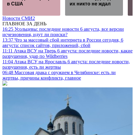
в США
их никто не ждал
Новости СМИ2
ГЛАВНОЕ ЗА ДЕНЬ
16:25
Усольцевы: последние новости 6 августа, все версии
исчезновения, идут ли поиски?
13:37
Что за массовый сбой интернета в России сегодня, 6
августа: список сайтов, приложений, сбой
11:11
Атака ВСУ на Тверь 6 августа: последние новости, какие
разрушения, удар по Wildberries
11:04
Атака ВСУ на Ярославль 6 августа: последние новости,
разрушения, есть ли жертвы
06:48
Массовая драка с оружием в Челябинске: есть ли
жертвы, причины конфликта, главное