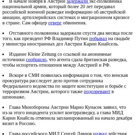
В начале ноября в Австрии
задержали
экс-полковника
национальной армии, который более 20 лет передавал
российской военной разведке информацию об австрийской
авиации, артиллерийских системах и миграционном кризисе
в стране. Сам офицер
отверг
обвинения.
Отставного полковника задержали спустя два месяца после
того, как президент РФ Владимир Путин
побывал
на свадьбе
у министра иностранных дел Австрии Карин Кнайсель.
Издание Kleine Zeitung со ссылкой на анонимные
источники
сообщило
, что агента сдала британская разведка,
чтобы испортить отношения между Австрией и РФ.
Вскоре в СМИ появилась информация о том, что венская
прокуратура расследует дело против сотрудника
Федерального ведомства по защите конституции и борьбе с
терроризмом Австрии, которого также
подозревают
в
шпионаже.
Глава Минобороны Австрии Марио Кунасек заявил, что
из-за этого инцидента усилит контрразведку, а глава МИД
Карин Кнайсль отменила запланированный на начало декабря
визит в Россию.
Глава российского МИД Сергей Лавров
назвал
действия