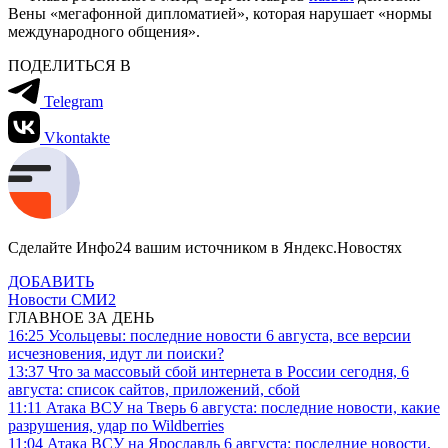
Вены «мегафонной дипломатией», которая нарушает «нормы
международного общения».
ПОДЕЛИТЬСЯ В
Telegram
Vkontakte
Сделайте Инфо24 вашим источником в Яндекс.Новостях
ДОБАВИТЬ
Новости СМИ2
ГЛАВНОЕ ЗА ДЕНЬ
16:25
Усольцевы: последние новости 6 августа, все версии
исчезновения, идут ли поиски?
13:37
Что за массовый сбой интернета в России сегодня, 6
августа: список сайтов, приложений, сбой
11:11
Атака ВСУ на Тверь 6 августа: последние новости, какие
разрушения, удар по Wildberries
11:04
Атака ВСУ на Ярославль 6 августа: последние новости,