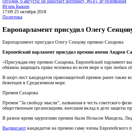
сегодня, 6 августа: не работает интернет, Wi-Fi, IP-телефония
Игорь Быкин
17:09 25 октября 2018
Политика
Европарламент присудил Олегу Сенцов
Европарламент присудил Олегу Сенцову премию Сахарова
Европейский парламент присудил премию имени Андрея Саха
«Присуждая ему премию Сахарова, Европейский парламент выр
обязаны защищать права человека во всем мире и при любых об
В шорт-лист кандидатов правозащитной премии ранее также 
беженцев в Средиземном море.
Премия Сахарова
Премия "За свободу мысли", названная в честь советского фи
общественным организациям, внесшим вклад в дело защиты пр
В разное время лауреатами премии были Нельсон Мандела, Лю
Выдвигают
кандидатов на премию сами члены Европейского п