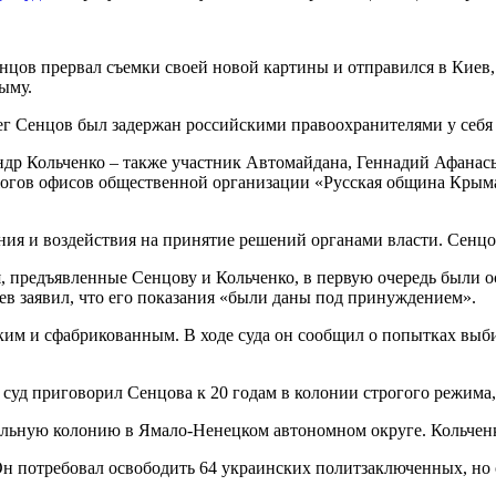
енцов прервал съемки своей новой картины и отправился в Киев,
ыму.
г Сенцов был задержан российскими правоохранителями у себя 
андр Кольченко – также участник Автомайдана, Геннадий Афана
оджогов офисов общественной организации «Русская община Крым
ния и воздействия на принятие решений органами власти. Сенцо
 предъявленные Сенцову и Кольченко, в первую очередь были о
ьев заявил, что его показания «были даны под принуждением».
ким и сфабрикованным. В ходе суда он сообщил о попытках выб
суд приговорил Сенцова к 20 годам в колонии строгого режима,
ельную колонию в Ямало-Ненецком автономном округе. Кольченк
Он потребовал освободить 64 украинских политзаключенных, но с