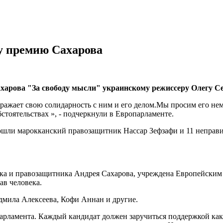
у премию Сахарова
рова "За свободу мысли" украинскому режиссеру Олегу Сенц
ажает свою солидарность с ним и его делом.Мы просим его нем
стоятельствах », - подчеркнули в Европарламенте.
вошли марокканский правозащитник Нассар Зефзафи и 11 непра
зика и правозащитника Андрея Сахарова, учреждена Европейским
ав человека.
дмила Алексеева, Кофи Аннан и другие.
арламента. Каждый кандидат должен заручиться поддержкой ка