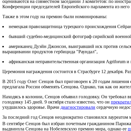
оцениваются на совместном заседании 3 комитетов:
по иностр
Конференции председателей Европейского парламента из него
Также в этом году на премию были номинированы:
немецкая правозащитница турецкого происхождения Сейра
бывший судебно-медицинский фотограф сирийской военной 
американец Дуэйн Джонсон, выигравший иск против сельско
выращивании продуктов гербицида "Раундал",
африканская неправительственная организация Agriforum и
Церемония награждения состоится в Страсбурге 12 декабря. Ра
В 2015 году Олег Сенцов был приговорен к 20 годам лишения 
предлагала России обменять Сенцова. Однако, так как он жите
Находясь в колонии, Сенцов объявил голодовку. Он требовал 
голодовку 145 дней. 9 октября стало известно, что он
прекрати
ухудшилось здоровье. Врачи
диагностировали
сердечную недост
За последний год Сенцов неоднократно становился лауреатом
В сентябре Сенцов был избран почетным гражданином Парижа. 
выдвинула Сенцова на Нобелевскую премию мира, однако ее
п