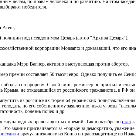
анным делам
,
по правам человека
и
по развитию
. На этом заседа
 выбирают победителя.
н Атеш,
полиции под псевдонимом Цезарь (автор "Архива Цезаря"),
хозяйственной корпорации Monsanto и доказавший, что его диаг
 канадка Мэри Вагнер, активно выступающая против абортов.
змер премии составляет 50 тысяч евро. Однако получить ее Сенцо
свободы за терроризм. Своей вины режиссер не признал и счита
ль Крыма, не отказавшийся от российского гражданства, в РФ он
выпустить из российских тюрем 64 украинских политзаключенных
л
голодать, по его собственному заявлению, из-за угрозы "насиль
аточность, болезнь почек и др.
 международных правозащитных премий. Так в октябре он
стал
ла
Это звание присваивается за «борьбу за демократию, уважение 
рисудили
врачу-гинекологу из Конго и правозащитнице из Ирака 