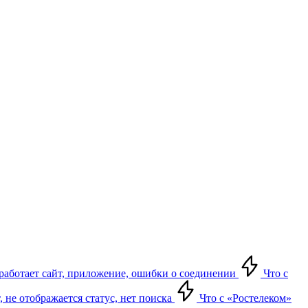
е работает сайт, приложение, ошибки о соединении
Что с
т, не отображается статус, нет поиска
Что с «Ростелеком»