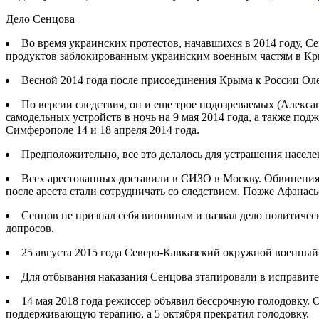
Дело Сенцова
Во время украинских протестов, начавшихся в 2014 году, С
продуктов заблокированным украинским военным частям в Кр
Весной 2014 года после присоединения Крыма к России Оле
По версии следствия, он и еще трое подозреваемых (Алекс
самодельных устройств в ночь на 9 мая 2014 года, а также п
Симферополе 14 и 18 апреля 2014 года.
Предположительно, все это делалось для устрашения населе
Всех арестованных доставили в СИЗО в Москву. Обвинения,
после ареста стали сотрудничать со следствием. Позже Афанас
Сенцов не признал себя виновным и назвал дело политичес
допросов.
25 августа 2015 года Северо-Кавказский окружной военный 
Для отбывания наказания Сенцова этапировали в исправит
14 мая 2018 года режиссер объявил бессрочную голодовку. 
поддерживающую терапию, а 5 октября прекратил голодовку.