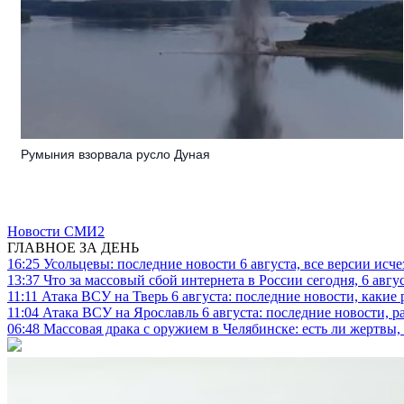
Румыния взорвала русло Дуная
Новости СМИ2
ГЛАВНОЕ ЗА ДЕНЬ
16:25
Усольцевы: последние новости 6 августа, все версии исч
13:37
Что за массовый сбой интернета в России сегодня, 6 авгу
11:11
Атака ВСУ на Тверь 6 августа: последние новости, какие р
11:04
Атака ВСУ на Ярославль 6 августа: последние новости, р
06:48
Массовая драка с оружием в Челябинске: есть ли жертвы