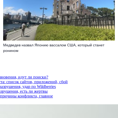
Медведев назвал Японию вассалом США, который станет
ронином
езновения, идут ли поиски?
ста: список сайтов, приложений, сбой
азрушения, удар по Wildberries
азрушения, есть ли жертвы
, причины конфликта, главное