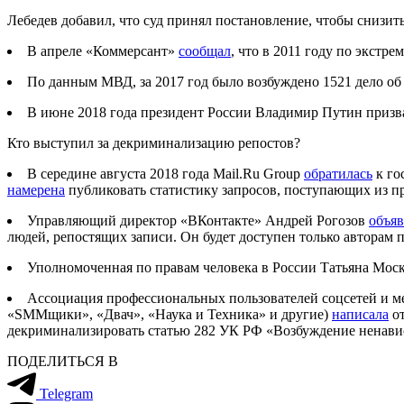
Лебедев добавил, что суд принял постановление, чтобы снизит
В апреле «Коммерсант»
сообщал
, что в 2011 году по экстр
По данным МВД, за 2017 год было возбуждено 1521 дело об 
В июне 2018 года президент России Владимир Путин призвал
Кто выступил за декриминализацию репостов?
В середине августа 2018 года Mail.Ru Group
обратилась
к го
намерена
публиковать статистику запросов, поступающих из п
Управляющий директор «ВКонтакте» Андрей Рогозов
объя
людей, репостящих записи. Он будет доступен только авторам 
Уполномоченная по правам человека в России Татьяна Моск
Ассоциация профессиональных пользователей соцсетей и ме
«SMMщики», «Двач», «Наука и Техника» и другие)
написала
от
декриминализировать статью 282 УК РФ «Возбуждение ненави
ПОДЕЛИТЬСЯ В
Telegram