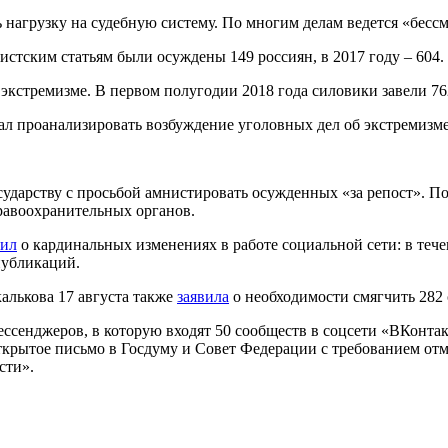
ь нагрузку на судебную систему. По многим делам ведется «бесс
емистским статьям были осуждены 149 россиян, в 2017 году – 604.
экстремизме. В первом полугодии 2018 года силовики завели 762
 проанализировать возбуждение уголовных дел об экстремизме, 
сударству с просьбой амнистировать осужденных «за репост». 
равоохранительных органов.
вил
о кардинальных изменениях в работе социальной сети: в тече
публикаций.
алькова 17 августа также
заявила
о необходимости смягчить 282 
ссенджеров, в которую входят 50 сообществ в соцсети «ВКонтак
крытое письмо в Госдуму и Совет Федерации с требованием от
сти».