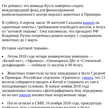
Он добавил, что команда Кусто намерена создать
международный фонд для финансирования
реабилитационного центра морских животных в Приморье.
В субботу, 6 апреля, около 30 жителей Сахалина
вышли
на
одиночные пикеты с требованием освободить косаток и белух
из "китовой тюрьмы". Они напомнили, что президент РФ
Владимир Путин потребовал решить вопрос с содержанием
животных до 1 марта.
История «китовой тюрьмы»
Летом 2018 года четыре коммерческие компании —
«Белый кит», «Афалина», «Океанариум ДВ» и «Сочинский
дельфинарий» — поймали 11 косаток и 90 белух.
Животных поместили на базу передержки в бухте Средней
в Приморье. Российское отделение «Гринписа»
узнало
, что 13
косаток собираются продать в Китай и содержать их там в
неподобающих условиях. В начале ноября 2018 года
зоозащитники пытались сфотографировать базу передержки,
но на них
напали
неизвестные вооруженные люди.
После огласки в СМИ, 16 ноября 2018 года, прокуратура
возбудила дело о незаконном вылове косаток и белух.