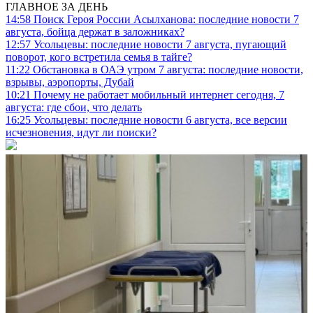
ГЛАВНОЕ ЗА ДЕНЬ
14:58
Поиск Героя России Асылханова: последние новости 7
августа, бойца держат в заложниках?
12:57
Усольцевы: последние новости 7 августа, пугающий
поворот, кого встретила семья в тайге?
11:22
Обстановка в ОАЭ утром 7 августа: последние новости,
взрывы, аэропорты, Дубай
10:21
Почему не работает мобильный интернет сегодня, 7
августа: где сбои, что делать
16:25
Усольцевы: последние новости 6 августа, все версии
исчезновения, идут ли поиски?